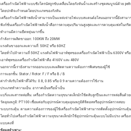
เครื่องกำเนิดไฟฟ้าแบบซิงโครนัสถูกขับเคลื่อนโดยกังหันน้ำและสร้างชุดสมบูรณ์ด้วย pelt
โดยปกติจะกำหนดโดยประเภทของกังหัน
เครื่องกำเนิดไฟฟ้าพลังน้ำสามารถเป็นแหล่งจ่ายไฟแบบสแตนด์อโลนนอกจากนี้ยังสาม
ฟังก์ชั่นเครื่องกำเนิดไฟฟ้าพลังน้ำคือการควบคุมปริมาณสูงสุดและการควบคุมเฟสในกริดเ
ทำงานมีความยืดหยุ่นมากขึ้น
กำลังการผลิตขาออก: 100KW ถึง 20MW
แรงดันขาออกและความถี่: 50HZ หรือ 60HZ
โดยทั่วไปถ้าความถี่ 50HZ แรงดันไฟฟ้าเอาท์พุทของเครื่องกำเนิดไฟฟ้าเป็น 6300V หร
เอาท์พุทของเครื่องกำเนิดไฟฟ้าคือ 4160V และ 480V
นอกจากนี้เรายังสามารถออกแบบและผลิตตามความต้องการพิเศษของผู้ใช้
การแยกชั้น: Stator / Rotor: F / F หรือ B / B
ค่ากำลังรับไฟฟ้าที่ได้รับ: 0.8, 0.85 หรือ 0.9 ตามความต้องการใช้งาน
ประเภททำความเย็น: อากาศเย็นหรือน้ำเย็น
แบริ่งและสารหล่อลื่น: เครื่องกำเนิดความจุขนาดเล็กมักใช้ตลับลูกปืนและการหล่อลื่นด้วย
วัดอุณหภูมิ: PT100 เชื่อมต่อกับอุปกรณ์ควบคุมอุณหภูมิดิจิตอลหรืออุปกรณ์ตรวจสอบ
ระบบกระตุ้น: ตามความต้องการของผู้ใช้เครื่องกำเนิดไฟฟ้าสามารถติดตั้งอุปกรณ์กระตุ้น
โดยทั่วไปเครื่องกำเนิดไฟฟ้าความจุขนาดเล็กมักใช้อุปกรณ์กระตุ้นแบบไม่มีแปรง เครื่
แบบคงที่
ข้อมูลจำเพาะ: