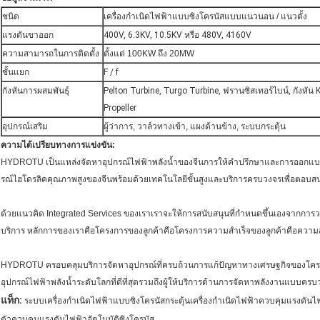
ชนิด
เครื่องกำเนิดไฟฟ้าแบบซิงโครนัสแบบแนวนอน / แนวตั้ง
แรงดันขาออก
400V, 6.3KV, 10.5KV หรือ 480V, 4160V
ความสามารถในการติดตั้ง
ตั้งแต่ 100KW ถึง 20MW
ชั้นแยก
F / f
กังหันการผสมพันธุ์
Pelton Turbine, Turgo Turbine, ฟรานซิสเทอร์ไบน์, กังหัน 
Propeller
อุปกรณ์เสริม
ผู้ว่าการ, วาล์วทางเข้า, แผงด้านข้าง, ระบบกระตุ้น
ความได้เปรียบทางการแข่งขัน:
HYDROTU เป็นแหล่งจัดหาอุปกรณ์ไฟฟ้าพลังน้ำของจีนการให้คำปรึกษาและการออกแบ
รณ์ไฮโดรลิคคุณภาพสูงของจีนพร้อมด้วยเทคโนโลยีขั้นสูงและบริการครบวงจรเพื่อตอบส
ด้วยแนวคิด Integrated Services ของเราเราจะให้การสนับสนุนที่กำหนดขึ้นเองจากก
บริการ
หลักการของเราคือโครงการของลูกค้าคือโครงการความสำเร็จของลูกค้าคือความ
HYDROTU ครอบคลุมบริการจัดหาอุปกรณ์ที่ครบถ้วนการแก้ปัญหาทางเศรษฐกิจของโครงการ
อุปกรณ์ไฟฟ้าพลังน้ำระดับโลกที่ดีที่สุดรวมถึงผู้ให้บริการด้านการจัดหาพลังงานแบบครบ
แท็ก:
ระบบเครื่องกำเนิดไฟฟ้าแบบซิงโครนัสกระตุ้นเครื่องกำเนิดไฟฟ้าควบคุมแรงดันไฟ
ตัวควบคุมแรงดันไฟฟ้าอัตโนมัติซิงโครนัส