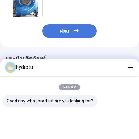
ส่วนประกอบไฟฟ้าพลังน้ำ 0.1MW-
200MW
চালিয়ে
แนะนำผลิตภัณฑ์
hydrotu
6:45 AM
Good day, what product are you looking for?
สแตนเลสสตีลฟรานซิ
Modular Francis
เพลาแนวตั้งแน
สกังหันรองชนะเลิศ
Turbine Runner ส
รานซิสกังหันนักวิ
สำหรับหัวน้ำ 10-300
แตนเลส 0Cr13Ni4Mo
100KW-20MW 
เมตรที่มีความจุ
100KW-20MW ชุด
ไฟฟ้าพลังน้ำสแ
0.1MW-20MW
ประกอบพลังน้ำ
ความจุ