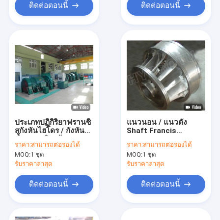
ติดต่อตอนนี้
ติดต่อตอนนี้
ประเภทปฏิกิริยาฟรานซิ
แนวนอน / แนวตั้ง
สกังหันไฮโดร / กังหัน
Shaft Francis
น้ำฟรานซิสพร้อมรอง
Turbine Runner
ราคา:
สามารถต่อรองได้
ราคา:
สามารถต่อรองได้
ชนะเลิศอันดับสแตนเลส
สำหรับความจุ 100KW -
MOQ:
1 ชุด
MOQ:
1 ชุด
20MW ในโครงการ
ไฟฟ้าพลังน้ำ
รับราคาล่าสุด
รับราคาล่าสุด
ติดต่อตอนนี้
ติดต่อตอนนี้