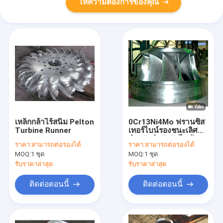
ให้ความต้องการของคุณ
เหล็กกล้าไร้สนิม Pelton
0Cr13Ni4Mo ฟรานซิส
Turbine Runner
เทอร์ไบน์รองชนะเลิศ
สำหรับกำลังขับไฟฟ้า
ราคา:
สามารถต่อรองได้
ราคา:
สามารถต่อรองได้
100KW - 200MW
MOQ:
1 ชุด
MOQ:
1 ชุด
รับราคาล่าสุด
รับราคาล่าสุด
ติดต่อตอนนี้
ติดต่อตอนนี้