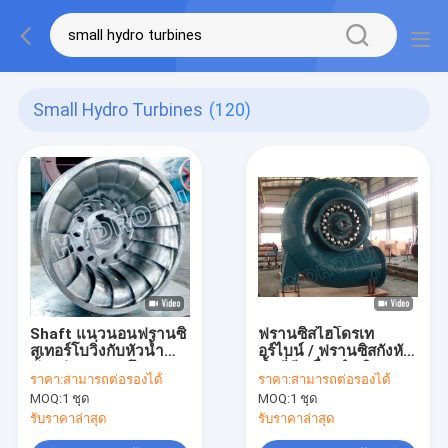
Small Hydro Turbines
(120)
Shaft แนวนอนฟรานซิ
ฟรานซิสไฮโดรเท
สเทอร์โบวิ่งกับหัวน้ำ
อร์ไบน์ / ฟรานซิสกังหัน
ตั้งแต่ 10 เมตรถึง 300
น้ำที่มีเครื่องกำเนิด
ราคา:
สามารถต่อรองได้
ราคา:
สามารถต่อรองได้
เมตร
ไฟฟ้า Synchro สำหรับ
MOQ:
1 ชุด
MOQ:
1 ชุด
โครงการพลังน้ำ
รับราคาล่าสุด
รับราคาล่าสุด