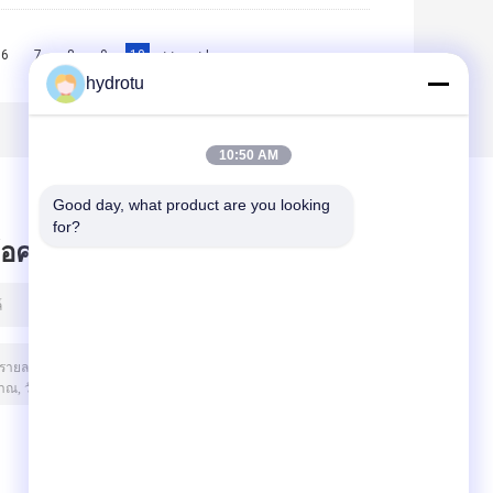
6
7
8
9
10
>>
>|
hydrotu
10:50 AM
Good day, what product are you looking 
for?
ข้อความไว้