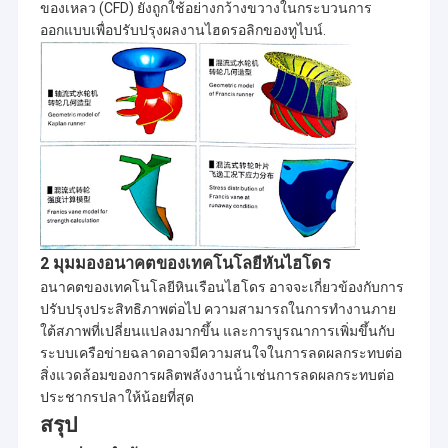
2x1820KW
D1 =
ของเหลว (CFD) ยังถูกใช้อย่างกว้างขวางในกระบวนการ
s
77cm
ออกแบบเพื่อปรับปรุงผลงานไฮดรอลิกของทูไบน์.
n = 750rpm
hr = 134m,
H-
McRoberts
Qr =
Turgo
สหรัฐอเมริกา
Creek
0.218m3 / s
2,013.8
Hydr
D1 =
1x240KW
n =
50 ซม
1000rpm
H-
hr = 104m,
ไลโคสโตโม
Turgo
Qr = 0.5m3 /
กรีซ
2014-04
Hydr
1x420KW
D1 =
s
50 ซม
n = 750rpm
hr = 170m,
H-
Qr = 1.41m3
2 มุมมองอนาคตของเทคโนโลยีหันไฮโดร
Hizir HEPP
Pelton
Hydr
ไก่งวง
/ s
2014-03
อนาคตของเทคโนโลยีหินเรือนไฮโดร อาจจะเกี่ยวข้องกับการ
1x2000KW
D1 =
n =
ปรับปรุงประสิทธิภาพต่อไป ความสามารถในการทํางานภาย
120
428.6rpm
ใต้สภาพที่เปลี่ยนแปลงมากขึ้น และการบูรณาการเพิ่มขึ้นกับ
ชม. = 97 ม.,
H-
ระบบเครือข่ายฉลาดอาจมีความสนใจในการลดผลกระทบต่อ
Qr = 0.14
ทางวิ่ง
Pelton
สิ่งแวดล้อมของการผลิตพลังงานน้ําเช่นการลดผลกระทบต่อ
อิตาลี
ลบ.ม. /
2014-04
Hydr
100KW
D1 =
ประชากรปลาให้น้อยที่สุด
วินาที
52.7cm
n = 750rpm
สรุป
Hr =