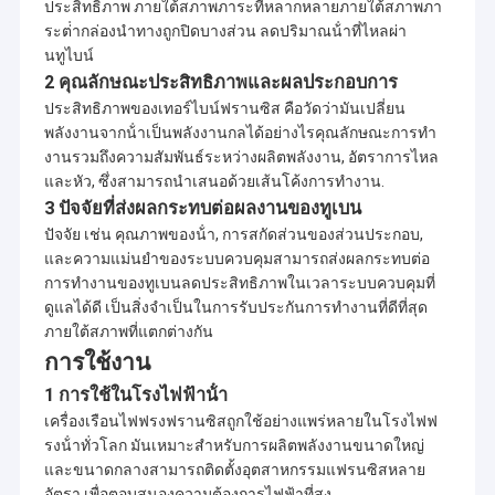
ประสิทธิภาพ ภายใต้สภาพภาระที่หลากหลายภายใต้สภาพภา
52cm
= 600 +
ระต่ํากล่องนําทางถูกปิดบางส่วน ลดปริมาณน้ําที่ไหลผ่า
1000rpm
นทูไบน์
hr =
411.728m,
2 คุณลักษณะประสิทธิภาพและผลประกอบการ
H-
Qr =
ประสิทธิภาพของเทอร์ไบน์ฟรานซิส คือวัดว่ามันเปลี่ยน
Tugra-1
Pelton
ไก่งวง
2x0.75m3 /
2010.5
Hydr
พลังงานจากน้ําเป็นพลังงานกลได้อย่างไรคุณลักษณะการทํา
2x2800KW
D1 =
s
82cm
งานรวมถึงความสัมพันธ์ระหว่างผลิตพลังงาน, อัตราการไหล
n =
และหัว, ซึ่งสามารถนําเสนอด้วยเส้นโค้งการทํางาน.
1000rpm
3 ปัจจัยที่ส่งผลกระทบต่อผลงานของทูเบน
H-ฟ
hr = 24.62m,
Eger
รานซิส
Qr =
ปัจจัย เช่น คุณภาพของน้ํา, การสกัดส่วนของส่วนประกอบ,
ไก่งวง
2,010.8
Hydr
2X960KW
D1 =
2x4.5m3 / s
และความแม่นยําของระบบควบคุมสามารถส่งผลกระทบต่อ
84cm
n = 500rpm
การทํางานของทูเบนลดประสิทธิภาพในเวลาระบบควบคุมที่
hr = 182m,
ดูแลได้ดี เป็นสิ่งจําเป็นในการรับประกันการทํางานที่ดีที่สุด
H-
Qr =
ภายใต้สภาพที่แตกต่างกัน
Tonya
Pelton
ไก่งวง
2x0.862m3
2,010.9
Hydr
2x1320KW
D1 =
การใช้งาน
/ s
90cm
n = 600rpm
1 การใช้ในโรงไฟฟ้าน้ํา
H-
hr = 425.6m,
เครื่องเรือนไฟฟรงฟรานซิสถูกใช้อย่างแพร่หลายในโรงไฟฟ
DEREBASI
Pelton
Qr =
รงน้ําทั่วโลก มันเหมาะสําหรับการผลิตพลังงานขนาดใหญ่
ไก่งวง
2,011.2
Hydr
2x5300KW
D1 =
2x1.5m3 / s
และขนาดกลางสามารถติดตั้งอุตสาหกรรมแฟรนซิสหลาย
140
n = 600rpm
อัตรา เพื่อตอบสนองความต้องการไฟฟ้าที่สูง.