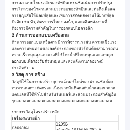
การออกแบบไฮดรอลิกของทัพบินเฟรนซิสเน้นการปรับปรุง
hr = 28.7m,
V-
การไหลของน้ําผ่านส่วนประกอบของทัพบินและท่อดึงเพื่อลด
Qr = 14.0m3
GOK
ใบพัด
การสูญเสียให้น้อยที่สุดและเพิ่มการสกัดพลังงานให้มากที่สุด
ไก่งวง
/ s
2009.6
Hydr
3x3500KW
D1 =
ปัจจัย เช่น หัว, อัตราการไหลของน้ํา, และผลิตพลังงานที่
n =
160
ต้องการมีความสําคัญในการออกแบบไฮดรอลิก.
428.6rpm
hr = 76.0m,
2 ด้านการออกแบบเครื่องกล
H-ฟ
Qr =
ด้านการออกแบบเครื่องกล มีการพิจารณา เช่น ความแข็งแรง
Poyraz
รานซิส
ไก่งวง
2.535m3 / s
2009.6
Hydr
และความทนทานขององค์ประกอบของทัวร์บินต้องสามารถทน
2x1650KW
D1 =
n =
60cm
ความเร็วหมุนสูงและแรงที่ใช้โดยน้ําที่ไหลหมุนและแกนถูก
1000rpm
ออกแบบเพื่อรองรับส่วนหมุนและส่งพลังงานกลอย่างมี
H-ฟ
hr = 57.24m,
ประสิทธิภาพ
Kozan
รานซิส
Qr = 4.0m3 /
ไก่งวง
2009.6
Hydr
3 วัสดุ การ สร้าง
2x1980KW
D1 =
s
76cm
n = 750rpm
วัสดุที่ใช้ในการก่อสร้างอุปกรณ์เทอร์ไบน์ของฟรานซิส ต้อง
V-
hr = 8.0m, Qr
ทนทานต่อการกัดกร่อน เนื่องจากมันติดต่อกับน้ําตลอดเวลาส
Kuslat
Kaplan
= 2x8.85m3
แตนเลสที่ใช้ทั่วไปสําหรับรันเนอร์และส่วนประกอบสําคัญอื่น
Bosinia
2009.7
Hydr
2x600KW
D1 =
/ s
ๆกลมกลมกลมกลมกลมกลมกลมกลมกลมกลมกลมกลมกลม
140
n = 300rpm
ชม. = 320
รายการวัสดุโครงสร้างหลัก:
H-
ม., Qr = 1.1
เครื่องระบายน้ํา
KORUKOY เฮ
Pelton
ไก่งวง
ลบ.ม. /
2,009.11
Hydr
Q235B
1x3000KW
D1 =
กล่องกลม
วินาที,
คล้ายกับ ASTM A570Gr. A