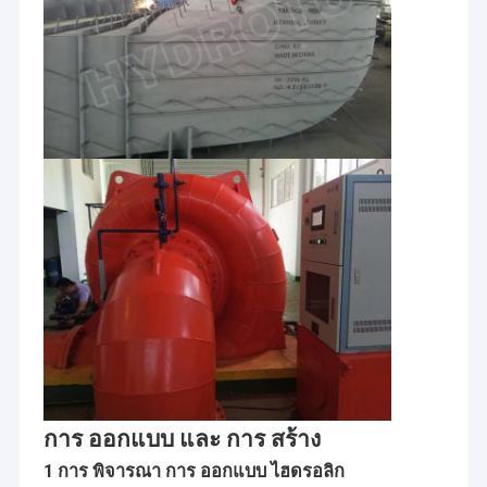
hr = 187.2m,
H =
Qr =
KAHRAMAN
Turgo
ไก่งวง
0.503m3 / s
2,008.4
Hydr
2x750KW
D1 =
n =
60cm
1000rpm
V-
hr = 10.5m,
TIMARLI
Kaplan
Qr =
ไก่งวง
2,008.10
Hydr
3x2400KW
D1 =
26.67m3 / s
225cm
n = 750rpm
hr = 63.5m,
H-ฟ
GORNE
Qr = 2.05m3
รานซิส
เซอร์เบีย
GARE
/ s
2,008.10
Hydr
D1 =
2X1100KW
n =
56
1000rpm
V-
hr = 15.9m,
TEGOSNICA
ใบพัด
Qr = 3.1 +
Serbai
410KW +
2,008.10
Hydr
D1 =
1.9m3 / s
250KW
74cm
n = 750rpm
hr = 257.0m,
H-
Qr = 0.21m3
Livade
Turgo
การ ออกแบบ และ การ สร้าง
เซอร์เบีย
/ s
2,008.10
Hydr
1x450KW
D1 =
n =
1 การ พิจารณา การ ออกแบบ ไฮดรอลิก
60cm
1000rpm