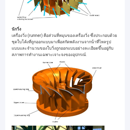
ไก่งวง
ลบ.ม. /
2007
Hydr
Turgo Hydro Turbine
2x2200KW
D1 =
วินาที,
130cm
n = 500rpm
S กังหันประเภท
ชม. = 55.0
H-ฟ
ม., Qr = 1.05
นักวิ่งฟรานซิสกังหัน
นักวิ่ง
TAyFuN
รานซิส
ลบ.ม. /
ไก่งวง
2007
Hydr
เครื่องวิ่ง (runner) คือส่วนที่หมุนของเครื่องวิ่ง ซึ่งประกอบด้วย
2x500KW
D1 =
วินาที
ชุดใบโค้งที่ถูกออกแบบมาเพื่อสกัดพลังงานจากน้ําที่ไหลรูป
นักวิ่งกังหัน Pelton
53cm
n =
แบบและจํานวนของใบวิ่งถูกออกแบบอย่างละเอียดขึ้นอยู่กับ
1000rpm
สภาพการทํางานเฉพาะเจาะจงของอุปกรณ์.
วาล์วปีกผีเสื้อ
H = ฟ
Hr = 65.0
รานซิส
Gunesli
ซม., Qr = 2.2
D1 =
วาล์วประตูพับ
ไก่งวง
1200KW +
+ 1.1m3 / s
2007
Hydr
60cm
600KW
n =
53cm
Flanged Globe Valve
1000rpm
+
H-
hr = 310m,
ระบบกระตุ้นเครื่องกำเนิดไฟฟ้า
KLEMTU
Pelton
Qr = 0.66m3
แคนาดา
2007
Hydr
1x1800KW
D1 =
/ s
ผู้ว่าจ้างกังหันไฮโดร
82cm
n = 900rpm
ชม. = 87.0
H-ฟ
ม., Qr = 1.12
GEMKOPRU
รานซิส
ลบ.ม. /
ไก่งวง
2008
Hydr