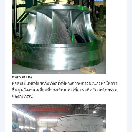
2x820KW
D1 =
วินาที,
61cm
n =
1000rpm
hr = 107.6,
H-
UCKAYA
Qr = 0.8 +
Francis
ไก่งวง
800kW +
0.36m3 / s
2008
Hydr
และ H-
320KW
n =
Turgo
1000rpm
H-ฟ
hr = 80.0cm,
KOYABASI
รานซิส
Qr = 1.13 +
ไก่งวง
750KW +
D1 =
0.487m3 / s
2008.1
Hydr
320KW
60 +
n =
50 ซม
1000rpm
ท่อกระบวน
H-ฟ
hr = 21.7m,
ท่อลมเป็นท่อที่แยกกันที่ติดตั้งที่ทางออกของรันเนอร์ทําให้การ
EGE-1
รานซิส
Qr = 2.52m3
ไก่งวง
2008.3
Hydr
ฟื้นฟูพลังงานเคลื่อนที่บางส่วนและเพิ่มประสิทธิภาพโดยรวม
2X460KW
D1 =
/ s
65cm
n = 600rpm
ของอุปกรณ์.
hr = 44.0cm,
H-ฟ
Qr = 1.65m3
YILDIZLI
รานซิส
ไก่งวง
/ s
2008.3
Hydr
2X600KW
D1 =
n =
51cm
1000rpm