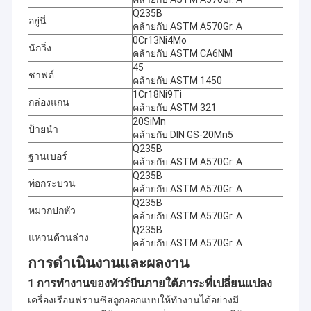
95cm
n = 750rpm
Q235B
อยู่นี่
hr =
คล้ายกับ ASTM A570Gr. A
H-ฟ
21.409m, Qr
0Cr13Ni4Mo
EGE-3
รานซิส
นักวิ่ง
ไก่งวง
= 2x3.35m3
2010.1
Hydr
คล้ายกับ ASTM CA6NM
2x630KW
D1 =
/ s
45
76cm
ชาฟต์
n = 500rpm
คล้ายกับ ASTM 1450
hr =
1Cr18Ni9Ti
H = ฟ
กล่องแกน
คล้ายกับ ASTM 321
32.354m, Qr
EGE-4
รานซิส
20SiMn
ไก่งวง
= 2x3.6m3 /
2010.1
Hydr
2X940KW
D1 =
ป้ายนํา
คล้ายกับ DIN GS-20Mn5
s
68cm
Q235B
n = 500rpm
ฐานเบอร์
คล้ายกับ ASTM A570Gr. A
hr = 56.5m,
Q235B
V-ฟ
Qr =
ท่อกระบวน
คล้ายกับ ASTM A570Gr. A
BIZNA
รานซิส
3x16.957m3
ไก่งวง
2,010.7
Hydr
Q235B
3X8500KW
D1 =
/ s
หมวกปกหัว
คล้ายกับ ASTM A570Gr. A
145cm
n =
Q235B
428.6rpm
แหวนด้านล่าง
คล้ายกับ ASTM A570Gr. A
hr = 55.31m,
การดําเนินงานและผลงาน
H-ฟ
Qr =
Bingol
รานซิส
2x6.7m3 / s
1 การทํางานของทัวร์บีนภายใต้ภาระที่เปลี่ยนแปลง
ไก่งวง
2x3200KW +
D1 =
+ 2x
2010.3
Hydr
เครื่องเรือนฟรานซิสถูกออกแบบให้ทํางานได้อย่างมี
2x600KW
92.5 +
1.3m3 / s n