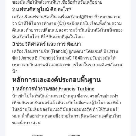
ของมันเพื่อให้พลังงานที่น่าเชื่อถือสําหรับเครือข่าย
2 แฟรนซิส ทูไบน์ คือ อะไร?
เครื่องเรือนฟรานซิสเป็น เครื่องเรือนปฏิกิริยา ซึ่งหมายความ
ว่า น้ําที่ใช้ในการทํางาน (น้ํา) จะมีผลต่อใบเรือนทั้งด้วยความ
ดันและด้วยการเปลี่ยนแปลงความเร็วมันเป็นหนึ่งในชนิดของ
หินเรือนไฮโดร ที่ใช้กันมากที่สุดในโลก.
3 ประวัติศาสตร์ และ การ พัฒนา
เครื่องเรือนฟรานซิส (Francis) ถูกพัฒนาโดยเจมส์ บี แฟรน
ซิส (James B. Francis) ในช่วงปี 1840การปรับปรุงมันให้
เหมาะสมกับสภาพหัวและสภาพการไหลในระบบผลิตพลังงาน
น้ํา.
หลักการและองค์ประกอบพื้นฐาน
1 หลักการทํางานของ Francis Turbine
น้ําเข้าไปในทัพบินผ่านกระเป๋าหมุน ซึ่งกระจายน้ําอย่างเท่า
เทียมกันรอบรันเนอร์แล้วมันจะบีบใบมีดของผู้วิ่งในขณะที่น้ํา
ไหลผ่านใบเล็บของรันเนอร์ มันส่งมอบทอร์ค ทําให้รันเนอร์
หมุน น้ําก็ออกผ่านท่อลมซึ่งช่วยในการคืนพลังงานเคลื่อนไหว
ของน้ําบางส่วน.