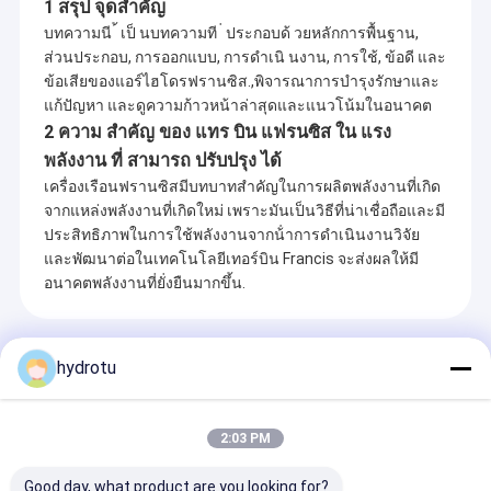
H-
1 สรุป จุดสําคัญ
100.0m, Qr
Francis
บทความนี ้ เป็ นบทความที ่ ประกอบด้ วยหลักการพื้นฐาน,
= 1.65m3 /
Saranta
+
ส่วนประกอบ, การออกแบบ, การดําเนิ นงาน, การใช้, ข้อดี และ
s + 0.85m3
แอลเบเนีย
1x700KW +
Turgo
2014-11
Hydr
/ s
ข้อเสียของแอร์ไฮโดรฟรานซิส.,พิจารณาการบํารุงรักษาและ
1400KW
D1 =
n =
แก้ปัญหา และดูความก้าวหน้าล่าสุดและแนวโน้มในอนาคต
61 +
1000rpm +
2 ความ สําคัญ ของ แทร บิน แฟรนซิส ใน แรง
63cm
600rpm
พลังงาน ที่ สามารถ ปรับปรุง ได้
Hr = 115m,
รองเท้าลุย
เครื่องเรือนฟรานซิสมีบทบาทสําคัญในการผลิตพลังงานที่เกิด
H-
Qr =
แคนาดา
หิมะ
2015-03
Hydr
จากแหล่งพลังงานที่เกิดใหม่ เพราะมันเป็นวิธีที่น่าเชื่อถือและมี
Turgo
2x0.8m3 / s
2x700KW
ประสิทธิภาพในการใช้พลังงานจากน้ําการดําเนินงานวิจัย
n = 720rpm
hr =
และพัฒนาต่อในเทคโนโลยีเทอร์บิน Francis จะส่งผลให้มี
H-
206.48m, Qr
อนาคตพลังงานที่ยั่งยืนมากขึ้น.
รองชนะเลิศ
Pelton
= 0.14m3 /
อิตาลี
2014-12
Hydr
250KW
D1 =
s
56
n =
สินค้าแนะนำ
hydrotu
1000rpm
hr = 53.76m,
H-ฟ
Qr =
Ahmetli
รานซิส
2x10.78 +
2:03 PM
ไก่งวง
2x5090KW +
D1 =
1x3.44m3 /
2015-05
Hydr
1600KW
115 +
s
Good day, what product are you looking for?