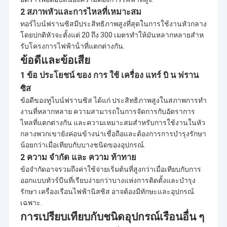
H-ฟ
hr = 26.8m,
2 สภาพหัวและการไหลที่เหมาะสม
KILINCLI-1
รานซิส
Qr =
ไก่งวง
2,011.2
Hydr
2x970KW
D1 =
2x4.2m3 / s
ทอร์ไบน์ฟรานซิสมีประสิทธิภาพสูงที่สุดในการใช้งานหัวกลาง
82cm
n = 500rpm
โดยปกติหัวจะตั้งแต่ 20 ถึง 300 เมตรทําให้มันหลากหลายสําห
hr = 20m, Qr
รับโครงการไฟฟ้าน้ําที่แตกต่างกัน.
V-
= 0.35m3 /
ข้อดีและข้อเสีย
ใบพัด
ไก่งวง
มินิ 50KW
s
2,011.3
Hydr
D1 =
1 ข้อ ประโยชน์ ของ การ ใช้ เครื่อง แทร์ บิ น ฟราน
n =
25 ซม
1000rpm
ซิส
hr = 77.7m,
ข้อดีของทูไบน์ฟรานซิส ได้แก่ ประสิทธิภาพสูงในสภาพการทํา
H-ฟ
Qr =
อย่า GARE
รานซิส
งานที่หลากหลาย ความสามารถในการจัดการกับอัตราการ
2x1.627m3
เซอร์เบีย
2x1000KW +
D1 =
2,011.4
Hydr
ไหลที่แตกต่างกัน และความเหมาะสมสําหรับการใช้งานในหัว
/ s + 0.796
500KW
59.5 +
กลางพวกเขายังค่อนข้างน่าเชื่อถือและต้องการการบํารุงรักษา
m3 / s n =
52.5cm
น้อยกว่าเมื่อเทียบกับบางชนิดของอุปกรณ์.
1000rpm
2 ความ จํากัด และ ความ ท้าทาย
hr = 204.5m,
H-
Qr = 0.43m3
ข้อจํากัดอาจรวมถึงค่าใช้จ่ายเริ่มต้นที่สูงกว่าเมื่อเทียบกับการ
คาลิดรา
Turgo
เซอร์เบีย
/ s
2,011.4
Hydr
ออกแบบทัวร์บีนที่เรียบง่ายกว่าบางแห่งการติดตั้งและบํารุง
700KW
D1 =
n =
รักษา เครื่องเรือนไฟฟ้านิสซิส อาจต้องมีทักษะและอุปกรณ์
60cm
1000rpm
เฉพาะ.
hr = 22.35m,
H-ฟ
การเปรียบเทียบกับชนิดอุปกรณ์เรือนอื่น ๆ
Qr =
TURUNCOVE
รานซิส