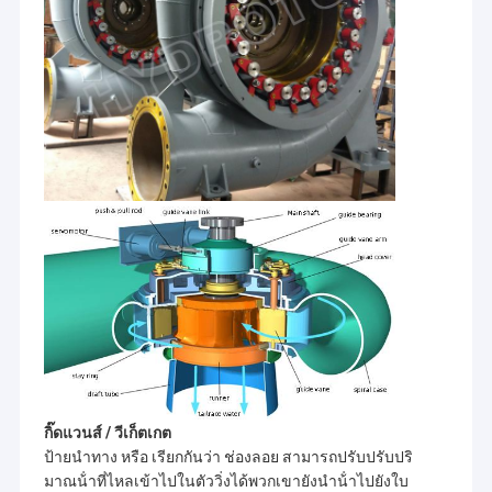
บ้าน
HYDROTU เป็นผู้ให้บริการอุปกรณ์ไฟฟ้าพลังน้ำของจีนโดยสมบูรณ์
สินค้า
การให้คำปรึกษาและการออกแบบทางวิศวกรรมในด้านอุปกรณ์ไฟฟ้า
กิ๊ดแวนส์ / วีเก็ตเกต
พลังน้ำเราจัดหาอุปกรณ์ไฟฟ้าพลังน้ำคุณภาพสูงของจีนพร้อม
ป้ายนําทาง หรือ เรียกกันว่า ช่องลอย สามารถปรับปรับปริ
เทคโนโลยีขั้นสูงและบริการครบวงจรเพื่อตอบสนองตลาดไฟฟ้าพลัง
เกี่ยวกับเรา
น้ำทั่วโลก
มาณน้ําที่ไหลเข้าไปในตัววิ่งได้พวกเขายังนําน้ําไปยังใบ