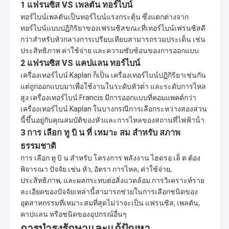
ไก่งวง
2x1.65m3 /
2,011.12
Hydr
1 แฟรนซิส VS เพลตัน ทอร์ไบน์
2X307KW
D1 =
s
53cm
ทอร์ไบน์เพลตันเป็นทอร์ไบน์แรงกระตุ้น ซึ่งแตกต่างจาก
n = 750rpm
ทอร์ไบน์แบบปฏิกิริยาของเฟรนซิสขณะที่เทอร์ไบน์เฟรนซิสดี
H-
hr = 110m,
กว่าสําหรับหัวกลางการเปรียบเทียบสามารถรวมประเด็น เช่น
Turgo
Qr = 0.6m3 /
ฝรั่งเศส
1x520KW
2,011.12
Hydr
ประสิทธิภาพ ค่าใช้จ่าย และความซับซ้อนของการออกแบบ
D1 =
s
2 แฟรนซิส VS แคปแลน ทอร์ไบน์
53cm
n = 750rpm
hr = 29.15m,
เครื่องเทอร์ไบน์ Kaplan ก็เป็น เครื่องเทอร์ไบน์ปฏิกิริยาเช่นกัน
V-
Qr =
แต่ถูกออกแบบมาเพื่อใช้งานในระดับหัวต่ํา และระดับการไหล
ยัคนิก้า
Kaplan
3x17.2m3 /
สูง เครื่องเทอร์ไบน์ Francis มีการออกแบบที่คอมแพคต์กว่า
ไก่งวง
HEPP
2,012.6
Hydr
D1 =
s
เครื่องเทอร์ไบน์ Kaplan ในบางกรณีการเลือกระหว่างสองส่วน
3x4380KW
160
n =
นี้ขึ้นอยู่กับคุณสมบัติของหัวและการไหลของสถานที่ไฟฟ้าน้ํา.
428.6rpm
3 การ เลือก ทู บิ น ที่ เหมาะ สม สําหรับ สภาพ
H-ฟ
hr = 20.3m,
ธรรมชาติ
ASYA HEPP
รานซิส
Qr = 2x2m3
ไก่งวง
2,012.7
Hydr
2x342KW
D1 =
/ s
การ เลือก ทู บิ น สําหรับ โครงการ พลังงาน ไฮดรอ เล็ ต ต้อง
60.5cm
n = 600rpm
พิจารณา ปัจจัย เช่น หัว, อัตรา การไหล, ค่าใช้จ่าย,
hr = 155m,
ประสิทธิภาพ, และผลกระทบต่อสิ่งแวดล้อม.การวิเคราะห์ราย
H-
Qr =
ละเอียดของปัจจัยเหล่านี้สามารถช่วยในการเลือกชนิดของ
NAYA
Pelton
2x1.25m3 /
ศรีลังกา
GANGA
2,012.7
Hydr
อุตสาหกรรมที่เหมาะสมที่สุดไม่ว่าจะเป็น แฟรนซิส, เพลตัน,
D1 =
s
2x1600KW
คาปแลน หรือชนิดของอุปกรณ์อื่นๆ
120
n =
การบํารุงรักษาและแก้ปัญหา