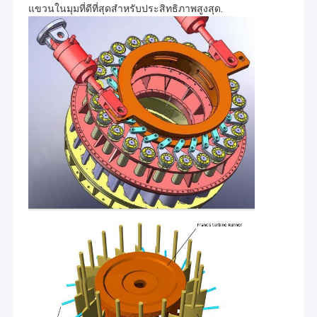
แขวนในมุมที่ดีที่สุดสําหรับประสิทธิภาพสูงสุด.
ทัวร์โรงงาน
Hangzhou HydroTu Engineering Co. Ltd ครอบคลุมบริการจัดหา
อุปกรณ์ครบวงจรโซลูชันทางเศรษฐกิจของโครงการไฟฟ้าพลังน้ำทั่ว
โลกและตั้งเป้าที่จะเป็นหนึ่งในซัพพลายเออร์อุปกรณ์ไฟฟ้าพลังน้ำที่ดี
ควบคุมคุณภาพ
ที่สุดระดับโลกตลอดจนผู้ให้บริการครบวงจรที่ดีที่สุดในตลาดไฟฟ้า
พลังน้ำ
ติดต่อเรา
ดำเนินโครงการโรงไฟฟ้าพลังน้ำของ HYDROTU ไปทั่วโลกแล้ว
ข่าว
1
กำลังดำเนินโครงการไฟฟ้าพลังน้ำ Hydrotu บางส่วน 1.pdf
2
กำลังดำเนินโครงการไฟฟ้าพลังน้ำ Hydrotu บางส่วน 2.pdf
3
ดำเนินโครงการโรงไฟฟ้าพลังน้ำ Hydrotu แล้วบางส่วน 3.pdf
คดี
แผนผังอ้างอิงการวาดภาพของโรงไฟฟ้าพลังน้ำทุกชนิด:
กรุณาเยี่ยมชมเว็บไซต์อื่นของเราเพื่อดาวน์โหลด:
Pelton Hydro Turbine
http://www.hydropower.com.cn/photosdrawings.asp
รายการอ้างอิงหลักของโครงการไฟฟ้าพลังน้ำทั่วโลกโดย Hydrotu
กังหันน้ำ Kaplan Hydro
(แนวตั้งแนวตั้ง H แนวนอนเส้นผ่านศูนย์กลาง D1; Hr- หัวน้ำ; อัตรา
การไหลของ Qr; n-Speed)
ฟรานซิสไฮโดรเทอร์ไบน์
ประเภท
พารามิเตอร์
ปีที่ดำเนิน
ประเทศ
ชื่อโครงการ
ผู้ผลิต
กังหัน
โครงการ
การ
กังหันลมไฟฟ้าหลอดไฟ
ชม. = 23.0
V-
ม., Qr = 11
Kozak
Kaplan