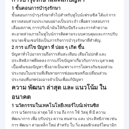
428.6rpm
hr =
1 ขั้นตอนการบํารุงรักษา
V-ฟ
101.34m, Qr
AKHAN-2
รานซิส
ขั้นตอนการบํารุงรักษาทั่วไปสําหรับทูไบน์เฟรนซิส ได้แก่ การ
ไก่งวง
= 2x1.4m3 /
2,013.4
Hydr
3x5.4MW
D1 =
ตรวจสอบส่วนประกอบอย่างเป็นประจํา เพื่อตรวจสอบการ
s
95cm
เสื่อมสภาพ, การปรับน้ํามันให้กับเบียริง และการทําความ
n = 750rpm
สะอาดส่วนภายในทูไบน์การติดตามระบบควบคุมและการปรับ
H-
hr = 529.0m,
ขนาดเซ็นเซอร์ยังเป็นภารกิจการบํารุงรักษาที่สําคัญ.
Turga-2
Pelton
Qr =
ไก่งวง
2,013.1
Hydr
2x6400KW
D1 =
2x1.4m3 / s
2 การ แก้ไข ปัญหา ที่ บ่อย ๆ เกิด ขึ้น
123cm
n = 750rpm
ปัญหาทั่วไปอาจรวมถึงการสั่นสะเทือน เสียงไม่ปกติ และ
hr = 20.0m,
ประสิทธิภาพที่ลดลง การแก้ไขปัญหาเกี่ยวกับการระบุสาเหตุ
H-ฟ
Qr =
VANJ
รานซิส
เบื้องต้นของปัญหา ซึ่งอาจเป็นเพราะการไม่ตรงกันของส่วน
ทาจิกิสถาน
2x2.391m3
2,012.8
Hydr
2x400KW
D1 =
ประกอบใบแขวนที่เสียหายการซ่อมแซมหรือเปลี่ยนส่วน
/ s
55cm
ประกอบที่บกพร่องอาจจําเป็นเพื่อแก้ปัญหา
n = 600rpm
ความ พัฒนา ล่าสุด และ แนวโน้ม ใน
hr = 110.5m,
H-
Qr =
ส้อมใต้
Turgo
อนาคต
สหรัฐอเมริกา
2x0.708m3
2,012.8
Hydr
2x650KW
D1 =
/ s
1 นวัตกรรมในเทคโนโลยีเทอร์ไบน์เฟรนซิส
55cm
n = 720rpm
การ นวัตกรรม ล่าสุด ได้ รวม ถึง การ ใช้ วัสดุ ที่ มี ความ
hr = 42.46m,
พัฒนาการ เพื่อ ปรับปรุง ความ ทนทาน และ ประสิทธิภาพ เช่น
H-ฟ
Qr =
เขานุ่มนวล
รานซิส
การ พัฒนา สายเหล็ก ใหม่ สําหรับ ใบ วิ่ง.คอมพิวเตอร์ไดนามิก
ไก่งวง
2x4.95m3 /
2,013.6
Hydr