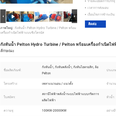
รายละเอียดการบรรจุ:
เวลาการส่งมอบ:
เงื่อนไขการชำระเงิน:
ติดต่อ
ภาพใหญ่ :
กังหันน้ำ Pelton Hydro Turbine / Pelton พร้อม
เครื่องกำเนิดไฟฟ้าแบบซิงโครนัส
กังหันน้ำ Pelton Hydro Turbine / Pelton พร้อมเครื่องกำเนิดไ
ลักษณะ
กังหันน้ำ, กังหันพลังน้ำ, กังหันไฮดรอลิก, ล้อ
ชื่อผลิตภัณฑ์:
ประเภท
Pelton
โครงสร้าง:
เพลาแนวนอน / แนวตั้ง
จำนวนห
สถานีไฟฟ้าพลังน้ำระบบไฟฟ้าแบบกริดการ
ใบสมัคร:
หัวน้ำ:
ผลิตไฟฟ้า
ความจุ:
100KW-20000KW
อย่างม