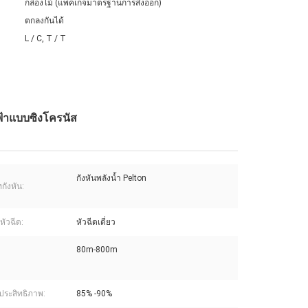
กล่องไม้ (แพคเกจมาตรฐานการส่งออก)
ตกลงกันได้
L / C, T / T
ฟฟ้าแบบซิงโครนัส
กังหันพลังน้ำ Pelton
กังหัน:
ัวฉีด:
หัวฉีดเดี่ยว
80m-800m
ีประสิทธิภาพ:
85% -90%