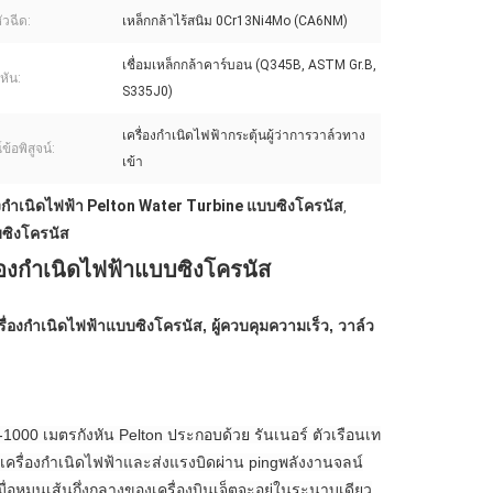
วฉีด:
เหล็กกล้าไร้สนิม 0Cr13Ni4Mo (CA6NM)
เชื่อมเหล็กกล้าคาร์บอน (Q345B, ASTM Gr.B,
หัน:
S335J0)
เครื่องกำเนิดไฟฟ้ากระตุ้นผู้ว่าการวาล์วทาง
ข้อพิสูจน์:
เข้า
องกำเนิดไฟฟ้า Pelton Water Turbine แบบซิงโครนัส
,
บซิงโครนัส
รื่องกำเนิดไฟฟ้าแบบซิงโครนัส
ครื่องกำเนิดไฟฟ้าแบบซิงโครนัส, ผู้ควบคุมความเร็ว, วาล์ว
80-1000 เมตรกังหัน Pelton ประกอบด้วย รันเนอร์ ตัวเรือนเท
งเครื่องกำเนิดไฟฟ้าและส่งแรงบิดผ่าน pingพลังงานจลน์
่อหมุนเส้นกึ่งกลางของเครื่องบินเจ็ตจะอยู่ในระนาบเดียว