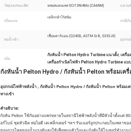
วัสดุรองชนะเลิศ:
หล่อสแตนเลส 0Cr13Ni4Mo (CA6NM)
แหวนหั
เหล็กกล้าไร้สนิม
เบี่ยงเบน:
กรณีกัง
เชื่อมคาร์บอน (Q345B, ASTM Gr.B, S335J0)
ท่อน้ำเข้า:
อุปกรณ์
กังหันน้ำ Pelton Hydro Turbine แนวตั้ง
เครื่
,
เน้น:
เครื่องกำเนิดไฟฟ้า Pelton Hydro Turbine แบ
กังหันน้ำ Pelton Hydro / กังหันน้ำ Pelton พร้อมเค
อุปกรณ์ไฟฟ้าพลังน้ำ , กังหันน้ำ Pelton Hydro / กังหันน้ำ Pelton พร้อมเ
ทางเข้า
คำอธิบาย:
กังหัน Pelton ใช้กันอย่างแพร่หลายในสถานีไฟฟ้าพลังน้ำที่มีหัวน้ำตั้งแต่ 
อร์ไบน์ ชุดหัวฉีด ท่อไอดี เดเฟล็กเตอร์ ฯลฯ รันเนอร์ถูกประกอบในเพลาขอ
ของการไหลของน้ำแรงดันสูงใช้เพื่อหมุนตัววิ่งและบังคับให้โรเตอร์ทำงานเมื