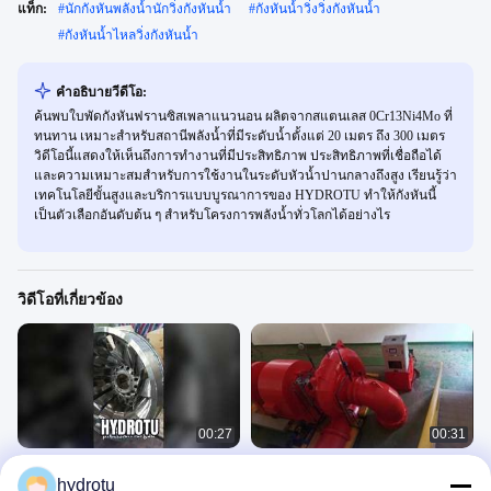
แท็ก:
#
นักกังหันพลังน้ำนักวิ่งกังหันน้ำ
#
กังหันน้ำวิ่งวิ่งกังหันน้ำ
#
กังหันน้ำไหลวิ่งกังหันน้ำ
คําอธิบายวีดีโอ:
ค้นพบใบพัดกังหันฟรานซิสเพลาแนวนอน ผลิตจากสแตนเลส 0Cr13Ni4Mo ที่
ทนทาน เหมาะสำหรับสถานีพลังน้ำที่มีระดับน้ำตั้งแต่ 20 เมตร ถึง 300 เมตร
วิดีโอนี้แสดงให้เห็นถึงการทำงานที่มีประสิทธิภาพ ประสิทธิภาพที่เชื่อถือได้
และความเหมาะสมสำหรับการใช้งานในระดับหัวน้ำปานกลางถึงสูง เรียนรู้ว่า
เทคโนโลยีขั้นสูงและบริการแบบบูรณาการของ HYDROTU ทำให้กังหันนี้
เป็นตัวเลือกอันดับต้น ๆ สำหรับโครงการพลังน้ำทั่วโลกได้อย่างไร
วิดีโอที่เกี่ยวข้อง
00:27
00:31
นักวิ่งกังหันน้ำฟรานซิสคุณภาพสูง
กังหันน้ำ Francis Hydro Turbine
hydrotu
ประสิทธิภาพสูง ผู้จำหน่ายอุปกรณ์ไฟฟ้า
ประสิทธิภาพสูงพร้อมเครื่องกำเนิดไฟฟ้า