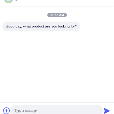
พลังน้ำ
AC แบบซิงโครนัสสำหรับหัวน้ำปาน
Francis Turbine
Francis Turbine
กลาง
March 18, 2026
December 19, 2025
11:52 AM
Good day, what product are you looking for?
01:25
00:24
โรงไฟฟ้าน้ําทํางานอย่างไร การผลิต
กังหันพลังน้ำชนิด S ประสิทธิภาพสูง
ไฟฟ้าจากน้ํา
สำหรับโครงการไฟฟ้าพลังน้ำ Low
Head
Francis Turbine
กังหันชนิด S
July 25, 2025
April 09, 2026
00:06
00:13
กังหันน้ำขนาดเล็ก, กังหันน้ำเทอร์โก/
เครื่องกำเนิดไฟฟ้ากังหันเพลตันแบบหัว
กังหันน้ำ 100KW-1000KW
ฉีดเดี่ยวทำงาน
Turgo Turbine
Pelton Turbine